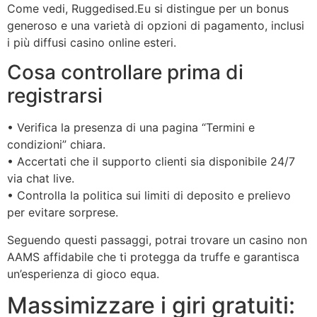
Come vedi, Ruggedised.Eu si distingue per un bonus
generoso e una varietà di opzioni di pagamento, inclusi
i più diffusi casino online esteri.
Cosa controllare prima di
registrarsi
• Verifica la presenza di una pagina “Termini e
condizioni” chiara.
• Accertati che il supporto clienti sia disponibile 24/7
via chat live.
• Controlla la politica sui limiti di deposito e prelievo
per evitare sorprese.
Seguendo questi passaggi, potrai trovare un casino non
AAMS affidabile che ti protegga da truffe e garantisca
un’esperienza di gioco equa.
Massimizzare i giri gratuiti: