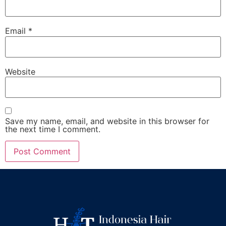
Email
*
Website
Save my name, email, and website in this browser for
the next time I comment.