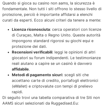
Quando si gioca su casino non aams, la sicurezza è
fondamentale. Non tutti i siti offrono lo stesso livello di
protezione, perciò è importante affidarsi a elenchi
curati da esperti. Ecco alcuni criteri da tenere a mente:
Licenza riconosciuta
: cerca operatori con licenze
di Curaçao, Malta o Regno Unito. Queste autorità
impongono standard rigorosi su giochi equi e
protezione dei dati.
Recensioni verificabili
: leggi le opinioni di altri
giocatori su forum indipendenti. Le testimonianze
reali aiutano a capire se un casinò è davvero
affidabile
.
Metodi di pagamento sicuri
: scegli siti che
accettano carte di credito, portafogli elettronici
(eWallet) e criptovalute con tempi di prelievo
rapidi.
Di seguito trovi una tabella comparativa di tre Siti non
AAMS sicuri selezionati da Ruggedised.Eu: