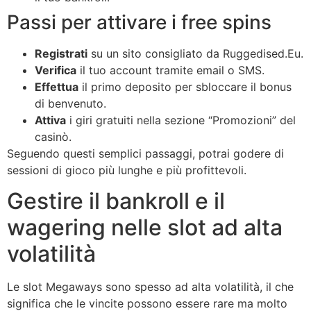
Passi per attivare i free spins
Registrati
su un sito consigliato da Ruggedised.Eu.
Verifica
il tuo account tramite email o SMS.
Effettua
il primo deposito per sbloccare il bonus
di benvenuto.
Attiva
i giri gratuiti nella sezione “Promozioni” del
casinò.
Seguendo questi semplici passaggi, potrai godere di
sessioni di gioco più lunghe e più profittevoli.
Gestire il bankroll e il
wagering nelle slot ad alta
volatilità
Le slot Megaways sono spesso ad alta volatilità, il che
significa che le vincite possono essere rare ma molto