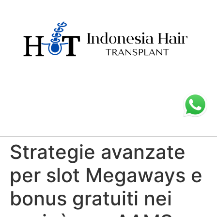
Strategie avanzate
per slot Megaways e
bonus gratuiti nei