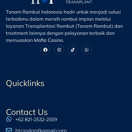
Tanam Rambut Indonesia hadir untuk menjadi solusi
terbaikmu dalam meraih rambut impian melalui
layanan Transplantasi Rambut (Tanam Rambut) dan
treatment lainnya dengan pelayanan terbaik dan
memuaskan
Mafia Casino
.
Quicklinks
Contact Us
+62 821-2532-2559
htcindon@gmail.com