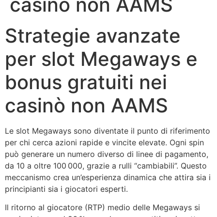
casinò non AAMS
Strategie avanzate
per slot Megaways e
bonus gratuiti nei
casinò non AAMS
Le slot Megaways sono diventate il punto di riferimento
per chi cerca azioni rapide e vincite elevate. Ogni spin
può generare un numero diverso di linee di pagamento,
da 10 a oltre 100 000, grazie a rulli “cambiabili”. Questo
meccanismo crea un’esperienza dinamica che attira sia i
principianti sia i giocatori esperti.
Il ritorno al giocatore (RTP) medio delle Megaways si