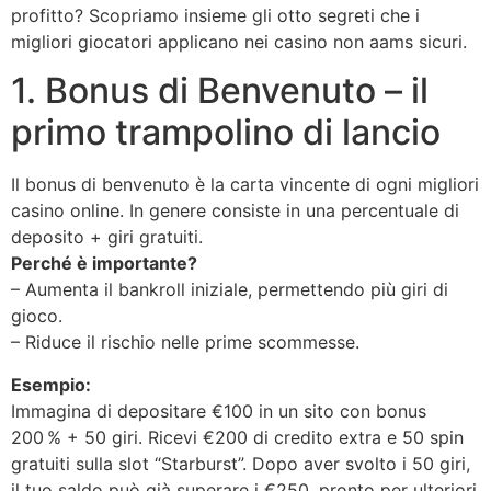
profitto? Scopriamo insieme gli otto segreti che i
migliori giocatori applicano nei casino non aams sicuri.
1. Bonus di Benvenuto – il
primo trampolino di lancio
Il bonus di benvenuto è la carta vincente di ogni migliori
casino online. In genere consiste in una percentuale di
deposito + giri gratuiti.
Perché è importante?
– Aumenta il bankroll iniziale, permettendo più giri di
gioco.
– Riduce il rischio nelle prime scommesse.
Esempio:
Immagina di depositare €100 in un sito con bonus
200 % + 50 giri. Ricevi €200 di credito extra e 50 spin
gratuiti sulla slot “Starburst”. Dopo aver svolto i 50 giri,
il tuo saldo può già superare i €250, pronto per ulteriori