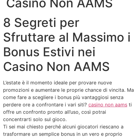
Casino Non AAMS
8 Segreti per
Sfruttare al Massimo i
Bonus Estivi nei
Casino Non AAMS
L’estate è il momento ideale per provare nuove
promozioni e aumentare le proprie chance di vincita. Ma
come fare a scegliere i bonus più vantaggiosi senza
perdere ore a confrontare i vari siti?
casino non aams
ti
offre un confronto pronto all’uso, così potrai
concentrarti solo sul gioco.
Ti sei mai chiesto perché alcuni giocatori riescano a
trasformare un semplice bonus in un vero e proprio