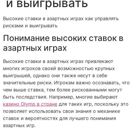
и выигрывать
Высокие ставки в азартных играх как управлять
рисками и выигрывать
Понимание высоких ставок в
азартных играх
Высокие ставки в азартных играх привлекают
многих игроков своей возможностью крупных
выигрышей, однако они также несут в себе
значительные риски. Игрокам важно осознавать, что
чем выше ставка, тем более рискованными могут
быть последствия. Например, многие выбирают
казино Olymp в стране
для таких игр, поскольку это
позволяет использовать свои знания о механике
ставок и вероятностях для лучшего понимания
азартных игр.