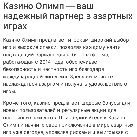
Казино Олимп — ваш
надежный партнер в азартных
играх
Казино Олимп предлагает игрокам широкий выбор
игр и высокие ставки, позволяя каждому найти
подходящий вариант для себя. Платформа,
работающая с 2014 года, обеспечивает
безопасность и честность игр благодаря
международной лицензии. Здесь вы можете
наслаждаться азартом и получать удовольствие от
игры.
Кроме того, казино предлагает щедрые бонусы для
новых пользователей и регулярные акции для
постоянных клиентов. Присоединяйтесь к Казино
Олимп и начните свое приключение в мире азартных
игр уже сегодня, управляя рисками и выигрывая с