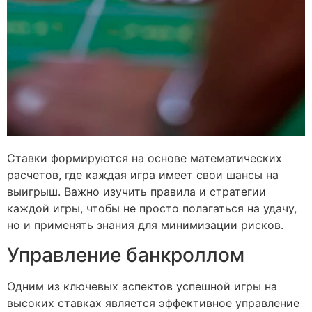
Ставки формируются на основе математических
расчетов, где каждая игра имеет свои шансы на
выигрыш. Важно изучить правила и стратегии
каждой игры, чтобы не просто полагаться на удачу,
но и применять знания для минимизации рисков.
Управление банкроллом
Одним из ключевых аспектов успешной игры на
высоких ставках является эффективное управление