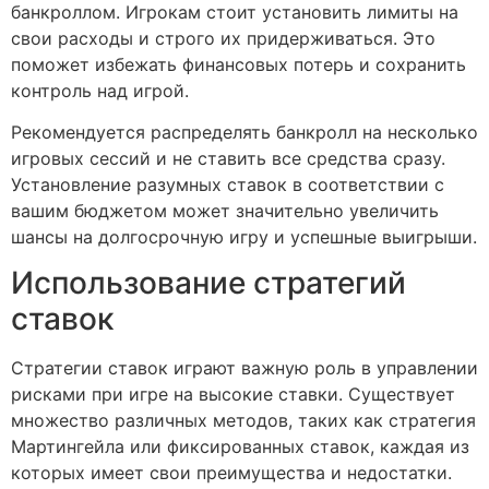
банкроллом. Игрокам стоит установить лимиты на
свои расходы и строго их придерживаться. Это
поможет избежать финансовых потерь и сохранить
контроль над игрой.
Рекомендуется распределять банкролл на несколько
игровых сессий и не ставить все средства сразу.
Установление разумных ставок в соответствии с
вашим бюджетом может значительно увеличить
шансы на долгосрочную игру и успешные выигрыши.
Использование стратегий
ставок
Стратегии ставок играют важную роль в управлении
рисками при игре на высокие ставки. Существует
множество различных методов, таких как стратегия
Мартингейла или фиксированных ставок, каждая из
которых имеет свои преимущества и недостатки.