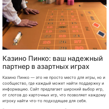
Казино Пинко: ваш надежный
партнер в азартных играх
Казино Пинко — это не просто место для игры, но и
сообщество, где каждый может найти поддержку и
информацию. Сайт предлагает широкий выбор игр,
от слотов до карточных игр, что позволяет каждому
игроку найти что-то подходящее для себя.