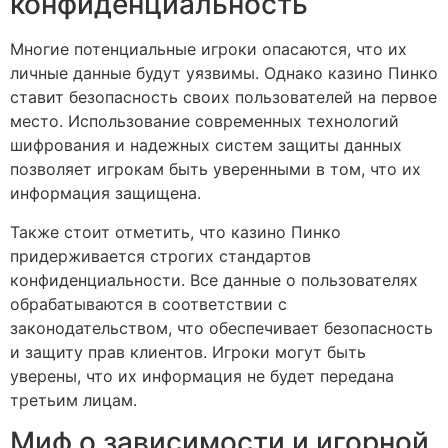
конфиденциальность
Многие потенциальные игроки опасаются, что их
личные данные будут уязвимы. Однако казино Пинко
ставит безопасность своих пользователей на первое
место. Использование современных технологий
шифрования и надежных систем защиты данных
позволяет игрокам быть уверенными в том, что их
информация защищена.
Также стоит отметить, что казино Пинко
придерживается строгих стандартов
конфиденциальности. Все данные о пользователях
обрабатываются в соответствии с
законодательством, что обеспечивает безопасность
и защиту прав клиентов. Игроки могут быть
уверены, что их информация не будет передана
третьим лицам.
Миф о зависимости и игорной