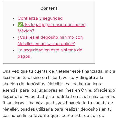
Content
Confianza y seguridad
✅¿Es legal jugar casino online en
México?
¿Cuál es el depósito mínimo con
Neteller en un casino online?
La seguridad en este sistema de
pagos
Una vez que tu cuenta de Neteller esté financiada, inicia
sesión en tu casino en línea favorito y dirígete a la
sección de depósitos. Neteller es una herramienta
esencial para los jugadores en línea en Chile, ofreciendo
seguridad, velocidad y comodidad en sus transacciones
financieras. Una vez que hayas financiado tu cuenta de
Neteller, puedes utilizarla para realizar depósitos en tu
casino en línea favorito que acepte esta opción de