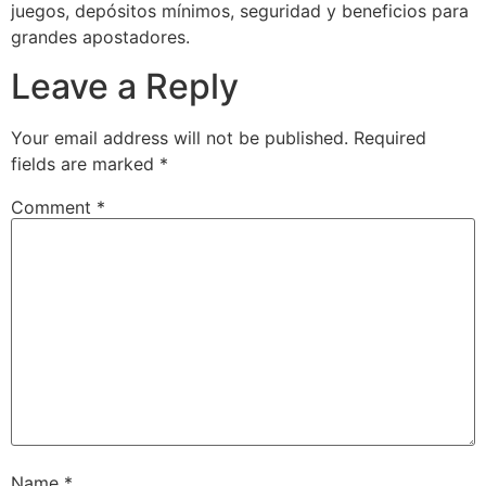
juegos, depósitos mínimos, seguridad y beneficios para
grandes apostadores.
Leave a Reply
Your email address will not be published.
Required
fields are marked
*
Comment
*
Name
*