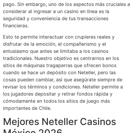
pago. Sin embargo, uno de los aspectos más cruciales a
considerar al ingresar a un casino en línea es la
seguridad y conveniencia de tus transacciones
financieras.
Esto te permite interactuar con crupieres reales y
disfrutar de la emoción, el compañerismo y el
entusiasmo que antes se limitaba a los casinos
tradicionales. Nuestro objetivo es centrarnos en los
sitios de máquinas tragaperras que ofrecen bonos
cuando se hace un depósito con Neteller, pero las
cosas pueden cambiar, así que asegúrate siempre de
revisar los términos y condiciones. Neteller permite a
los jugadores depositar y retirar fondos rápida y
cómodamente en todos los sitios de juego más
importantes de Chile.
Mejores Neteller Casinos
México 2026