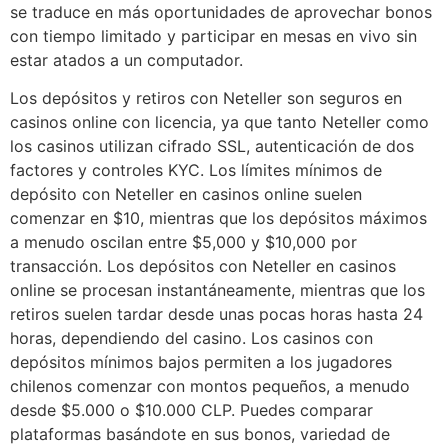
se traduce en más oportunidades de aprovechar bonos
con tiempo limitado y participar en mesas en vivo sin
estar atados a un computador.
Los depósitos y retiros con Neteller son seguros en
casinos online con licencia, ya que tanto Neteller como
los casinos utilizan cifrado SSL, autenticación de dos
factores y controles KYC. Los límites mínimos de
depósito con Neteller en casinos online suelen
comenzar en $10, mientras que los depósitos máximos
a menudo oscilan entre $5,000 y $10,000 por
transacción. Los depósitos con Neteller en casinos
online se procesan instantáneamente, mientras que los
retiros suelen tardar desde unas pocas horas hasta 24
horas, dependiendo del casino. Los casinos con
depósitos mínimos bajos permiten a los jugadores
chilenos comenzar con montos pequeños, a menudo
desde $5.000 o $10.000 CLP. Puedes comparar
plataformas basándote en sus bonos, variedad de