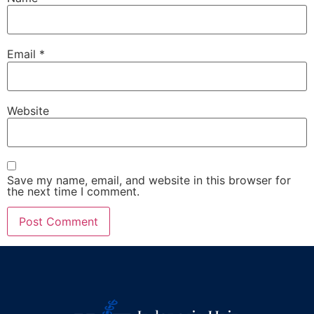
Email
*
Website
Save my name, email, and website in this browser for
the next time I comment.