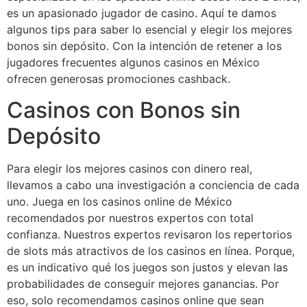
es un apasionado jugador de casino. Aquí te damos
algunos tips para saber lo esencial y elegir los mejores
bonos sin depósito. Con la intención de retener a los
jugadores frecuentes algunos casinos en México
ofrecen generosas promociones cashback.
Casinos con Bonos sin
Depósito
Para elegir los mejores casinos con dinero real,
llevamos a cabo una investigación a conciencia de cada
uno. Juega en los casinos online de México
recomendados por nuestros expertos con total
confianza. Nuestros expertos revisaron los repertorios
de slots más atractivos de los casinos en línea. Porque,
es un indicativo qué los juegos son justos y elevan las
probabilidades de conseguir mejores ganancias. Por
eso, solo recomendamos casinos online que sean