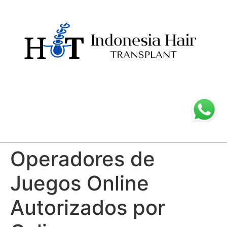
Operadores de
Juegos Online
Autorizados por