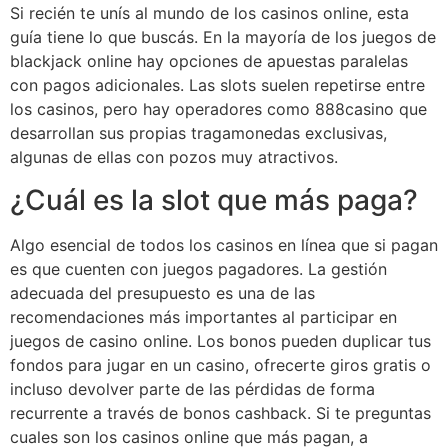
Si recién te unís al mundo de los casinos online, esta
guía tiene lo que buscás. En la mayoría de los juegos de
blackjack online hay opciones de apuestas paralelas
con pagos adicionales. Las slots suelen repetirse entre
los casinos, pero hay operadores como 888casino que
desarrollan sus propias tragamonedas exclusivas,
algunas de ellas con pozos muy atractivos.
¿Cuál es la slot que más paga?
Algo esencial de todos los casinos en línea que si pagan
es que cuenten con juegos pagadores. La gestión
adecuada del presupuesto es una de las
recomendaciones más importantes al participar en
juegos de casino online. Los bonos pueden duplicar tus
fondos para jugar en un casino, ofrecerte giros gratis o
incluso devolver parte de las pérdidas de forma
recurrente a través de bonos cashback. Si te preguntas
cuales son los casinos online que más pagan, a