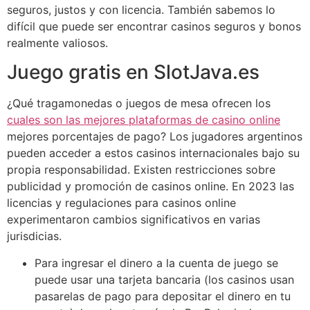
seguros, justos y con licencia. También sabemos lo
difícil que puede ser encontrar casinos seguros y bonos
realmente valiosos.
Juego gratis en SlotJava.es
¿Qué tragamonedas o juegos de mesa ofrecen los
cuales son las mejores plataformas de casino online
mejores porcentajes de pago? Los jugadores argentinos
pueden acceder a estos casinos internacionales bajo su
propia responsabilidad. Existen restricciones sobre
publicidad y promoción de casinos online. En 2023 las
licencias y regulaciones para casinos online
experimentaron cambios significativos en varias
jurisdicias.
Para ingresar el dinero a la cuenta de juego se
puede usar una tarjeta bancaria (los casinos usan
pasarelas de pago para depositar el dinero en tu