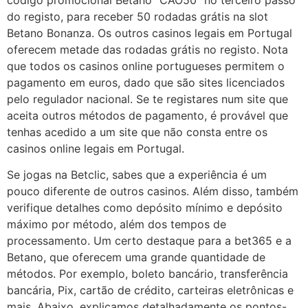
do registo, para receber 50 rodadas grátis na slot
Betano Bonanza. Os outros casinos legais em Portugal
oferecem metade das rodadas grátis no registo. Nota
que todos os casinos online portugueses permitem o
pagamento em euros, dado que são sites licenciados
pelo regulador nacional. Se te registares num site que
aceita outros métodos de pagamento, é provável que
tenhas acedido a um site que não consta entre os
casinos online legais em Portugal.
Se jogas na Betclic, sabes que a experiência é um
pouco diferente de outros casinos. Além disso, também
verifique detalhes como depósito mínimo e depósito
máximo por método, além dos tempos de
processamento. Um certo destaque para a bet365 e a
Betano, que oferecem uma grande quantidade de
métodos. Por exemplo, boleto bancário, transferência
bancária, Pix, cartão de crédito, carteiras eletrônicas e
mais. Abaixo, explicamos detalhadamente os pontos-