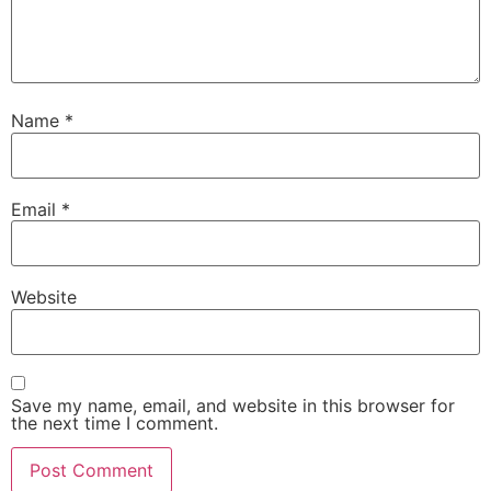
Name
*
Email
*
Website
Save my name, email, and website in this browser for
the next time I comment.