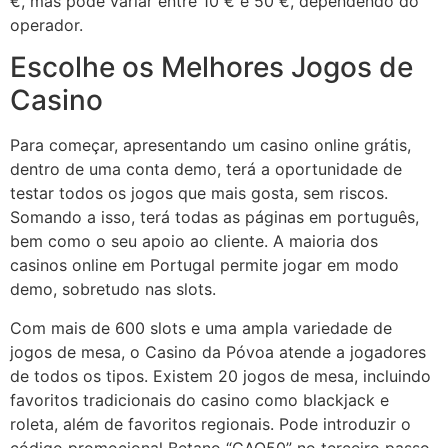
€, mas pode variar entre 10 € e 50 €, dependendo do
operador.
Escolhe os Melhores Jogos de
Casino
Para começar, apresentando um casino online grátis,
dentro de uma conta demo, terá a oportunidade de
testar todos os jogos que mais gosta, sem riscos.
Somando a isso, terá todas as páginas em português,
bem como o seu apoio ao cliente. A maioria dos
casinos online em Portugal permite jogar em modo
demo, sobretudo nas slots.
Com mais de 600 slots e uma ampla variedade de
jogos de mesa, o Casino da Póvoa atende a jogadores
de todos os tipos. Existem 20 jogos de mesa, incluindo
favoritos tradicionais do casino como blackjack e
roleta, além de favoritos regionais. Pode introduzir o
código promocional Betano “CAO50” no terceiro passo