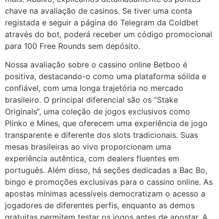
chave na avaliação de casinos. Se tiver uma conta
registada e seguir a página do Telegram da Coldbet
através do bot, poderá receber um código promocional
para 100 Free Rounds sem depósito.
Nossa avaliação sobre o cassino online Betboo é
positiva, destacando-o como uma plataforma sólida e
confiável, com uma longa trajetória no mercado
brasileiro. O principal diferencial são os “Stake
Originals“, uma coleção de jogos exclusivos como
Plinko e Mines, que oferecem uma experiência de jogo
transparente e diferente dos slots tradicionais. Suas
mesas brasileiras ao vivo proporcionam uma
experiência autêntica, com dealers fluentes em
português. Além disso, há seções dedicadas a Bac Bo,
bingo e promoções exclusivas para o cassino online. As
apostas mínimas acessíveis democratizam o acesso a
jogadores de diferentes perfis, enquanto as demos
gratuitas permitem testar os jogos antes de apostar. A