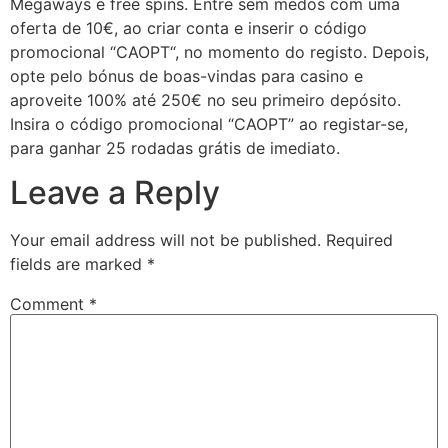
Megaways e free spins. Entre sem medos com uma
oferta de 10€, ao criar conta e inserir o código
promocional “CAOPT“, no momento do registo. Depois,
opte pelo bónus de boas-vindas para casino e
aproveite 100% até 250€ no seu primeiro depósito.
Insira o código promocional “CAOPT” ao registar-se,
para ganhar 25 rodadas grátis de imediato.
Leave a Reply
Your email address will not be published.
Required
fields are marked
*
Comment
*