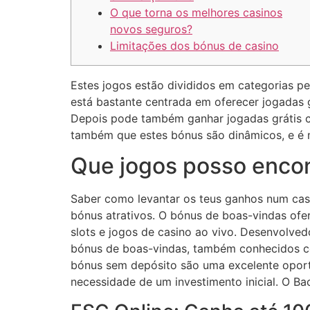
O que torna os melhores casinos
novos seguros?
Limitações dos bónus de casino
Estes jogos estão divididos em categorias pe
está bastante centrada em oferecer jogadas 
Depois pode também ganhar jogadas grátis co
também que estes bónus são dinâmicos, e é m
Que jogos posso encon
Saber como levantar os teus ganhos num cas
bónus atrativos. O bónus de boas-vindas ofer
slots e jogos de casino ao vivo. Desenvolved
bónus de boas-vindas, também conhecidos co
bónus sem depósito são uma excelente oport
necessidade de um investimento inicial. O Ba