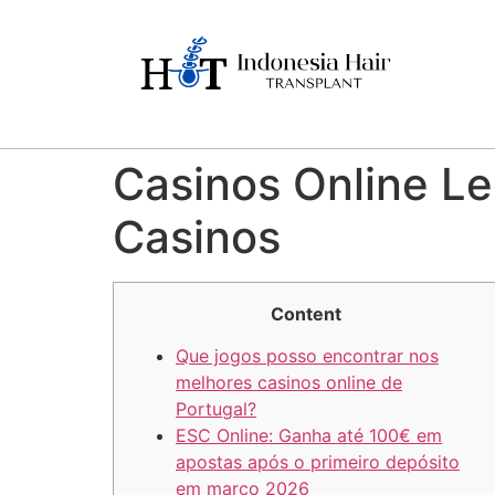
Casinos Online Le
Casinos
Content
Que jogos posso encontrar nos
melhores casinos online de
Portugal?
ESC Online: Ganha até 100€ em
apostas após o primeiro depósito
em março 2026