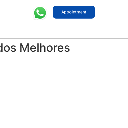
Appointment
 dos Melhores