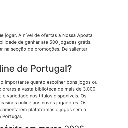
ue jogar. A nível de ofertas a Nossa Aposta
ilidade de ganhar até 500 jogadas grátis.
ar na secção de promoções. De salientar
ine de Portugal?
ão importante quanto escolher bons jogos ou
lorares a vasta biblioteca de mais de 3.000
e variedade nos títulos disponíveis. Os
casinos online aos novos jogadores. Os
perimentarem plataformas e jogos sem a
 Portugal.