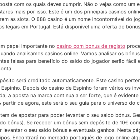
aposta com os quais deves cumprir. Não o vejas como um 
tares mais por isso. Este é um dos principais casinos onl
erem as slots. O 888 casino é um nome incontornável do jo
inos legais em Portugal. Está disponível uma oferta de bónu
m papel importante no
casino com bonus de registo
proce
uando analisamos casinos online. Vamos analisar os bónu
ontas falsas para benefício do saldo do jogador serão fácil
conta.
epósito será creditado automaticamente. Este casino pert
e Espinho. Depois do casino de Espinho foram vários os in
da, a aposta na marca continua a ser forte, que é evident
A partir de agora, este será o seu guia para o universo do 
 tem de apostar para poder levantar o seu saldo bónus. 
r do bónus). Se receber um bónus sem depósito de 10€ com
r levantar o seu saldo bónus e eventuais ganhos. Nesta p
ipos. Encontrará no mercado português de jogo online alg