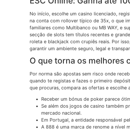
ESC Online: Ganha até 10
No início, escolhe um casino licenciado, reg
na conta com rollover típico de 35x, o que im
familiares como Multibanco ou MB WAY, e sup
secção de slots tem títulos recentes e grande
roleta e blackjack com crupiês reais. Por iss
garantir um ambiente seguro, legal e transpa
O que torna os melhores 
Por norma são apostas sem risco onde recebe
quando te registas e fazes o primeiro depós
que procuras, compara as ofertas e escolhe 
Receber um bónus de poker parece ótim
Se além dos jogos de casino também pro
mercado nacional.
Em Portugal, a entidade responsável pe
A 888 é uma marca de renome a nível mu