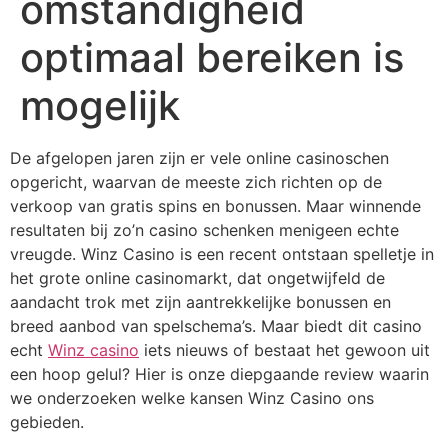
omstandigheid
optimaal bereiken is
mogelijk
De afgelopen jaren zijn er vele online casinoschen
opgericht, waarvan de meeste zich richten op de
verkoop van gratis spins en bonussen. Maar winnende
resultaten bij zo’n casino schenken menigeen echte
vreugde. Winz Casino is een recent ontstaan spelletje in
het grote online casinomarkt, dat ongetwijfeld de
aandacht trok met zijn aantrekkelijke bonussen en
breed aanbod van spelschema’s. Maar biedt dit casino
echt
Winz casino
iets nieuws of bestaat het gewoon uit
een hoop gelul? Hier is onze diepgaande review waarin
we onderzoeken welke kansen Winz Casino ons
gebieden.