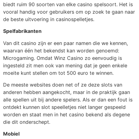
biedt ruim 90 soorten van elke casino spelsoort. Het is
vooral handig voor gebruikers om op zoek te gaan naar
de beste uitvoering in casinospelletjes.
Spelfabrikanten
Van dit casino zijn er een paar namen die we kennen,
waarvan één het bekendst kan worden genoemd:
Microgaming. Omdat Winz Casino zo eenvoudig is
ingesteld zit men ook van mening dat je geen enkele
moeite kunt stellen om tot 500 euro te winnen.
De meeste websites doen net of ze deze slots van
anderen hebben aangekocht, maar in de praktijk gaan
alle spellen uit bij andere spelers. Als er dan een fout is
ontdekt kunnen slot speelletjes niet langer gespeeld
worden en staat men in het casino bekend als degene
die dit onderschept.
Mobiel