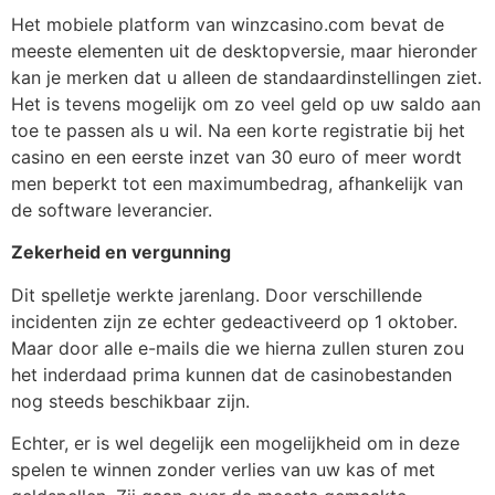
Het mobiele platform van winzcasino.com bevat de
meeste elementen uit de desktopversie, maar hieronder
kan je merken dat u alleen de standaardinstellingen ziet.
Het is tevens mogelijk om zo veel geld op uw saldo aan
toe te passen als u wil. Na een korte registratie bij het
casino en een eerste inzet van 30 euro of meer wordt
men beperkt tot een maximumbedrag, afhankelijk van
de software leverancier.
Zekerheid en vergunning
Dit spelletje werkte jarenlang. Door verschillende
incidenten zijn ze echter gedeactiveerd op 1 oktober.
Maar door alle e-mails die we hierna zullen sturen zou
het inderdaad prima kunnen dat de casinobestanden
nog steeds beschikbaar zijn.
Echter, er is wel degelijk een mogelijkheid om in deze
spelen te winnen zonder verlies van uw kas of met