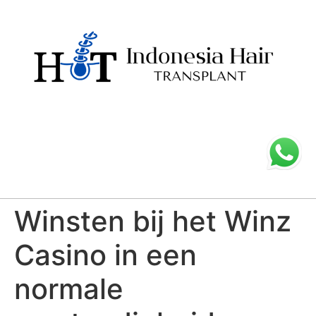
Winsten bij het Winz
Casino in een
normale