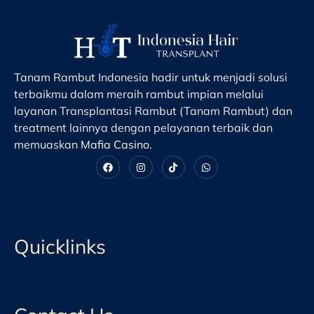
Tanam Rambut Indonesia hadir untuk menjadi solusi
terbaikmu dalam meraih rambut impian melalui
layanan Transplantasi Rambut (Tanam Rambut) dan
treatment lainnya dengan pelayanan terbaik dan
memuaskan
Mafia Casino
.
Quicklinks