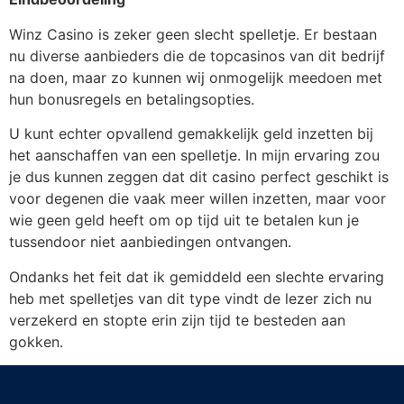
Winz Casino is zeker geen slecht spelletje. Er bestaan
nu diverse aanbieders die de topcasinos van dit bedrijf
na doen, maar zo kunnen wij onmogelijk meedoen met
hun bonusregels en betalingsopties.
U kunt echter opvallend gemakkelijk geld inzetten bij
het aanschaffen van een spelletje. In mijn ervaring zou
je dus kunnen zeggen dat dit casino perfect geschikt is
voor degenen die vaak meer willen inzetten, maar voor
wie geen geld heeft om op tijd uit te betalen kun je
tussendoor niet aanbiedingen ontvangen.
Ondanks het feit dat ik gemiddeld een slechte ervaring
heb met spelletjes van dit type vindt de lezer zich nu
verzekerd en stopte erin zijn tijd te besteden aan
gokken.