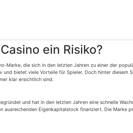
 Casino ein Risiko?
ino-Marke, die sich in den letzten Jahren zu einer der popul
iv und bietet viele Vorteile für Spieler. Doch hinter diesem
er klar ersichtlich sind.
gründet und hat in den letzten Jahren eine schnelle Wach
nen ausreichenden Eigenkapitalstock finanziert. Die Marke p