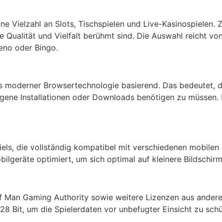
ine Vielzahl an Slots, Tischspielen und Live-Kasinospielen
e Qualität und Vielfalt berühmt sind. Die Auswahl reicht vo
Keno oder Bingo.
is moderner Browsertechnologie basierend. Das bedeutet, das
igene Installationen oder Downloads benötigen zu müssen. 
iels, die vollständig kompatibel mit verschiedenen mobilen
bilgeräte optimiert, um sich optimal auf kleinere Bildschir
e of Man Gaming Authority sowie weitere Lizenzen aus ander
8 Bit, um die Spielerdaten vor unbefugter Einsicht zu sch