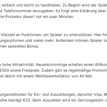
st einfach und leicht zu handhaben. Zu Beginn wird der Spi
 Telefonnummer einzugeben. Es folgt eine Erklärung über
e Prozedur dauert nur ein paar Minuten.
Vielzahl an Funktionen, um Spieler zu unterstützen. Hier fi
hlungsoptionen und vieles mehr. Außerdem können Spieler z
inen speziellen Bonus.
hre hohe Attraktivität. Neuankömmlinge erhalten einen Will
500 sowie Freispiele. Zudem gibt es regelmäßige Promotion
nd üblich mit einem Wettbewerbsfaktor von 40 Mal.
hlungsmethoden für Ein- und Auszahlungen, darunter Visa, Ma
öhe beträgt €20. Beim Auszahlen wird ein Servicegebühr v