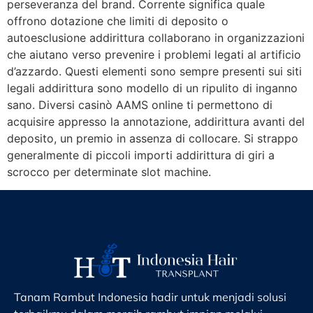
perseveranza del brand. Corrente significa quale
offrono dotazione che limiti di deposito o
autoesclusione addirittura collaborano in organizzazioni
che aiutano verso prevenire i problemi legati al artificio
d’azzardo. Questi elementi sono sempre presenti sui siti
legali addirittura sono modello di un ripulito di inganno
sano. Diversi casinò AAMS online ti permettono di
acquisire appresso la annotazione, addirittura avanti del
deposito, un premio in assenza di collocare. Si strappo
generalmente di piccoli importi addirittura di giri a
scrocco per determinate slot machine.
Tanam Rambut Indonesia hadir untuk menjadi solusi