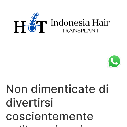
Non dimenticate di
divertirsi
coscientemente