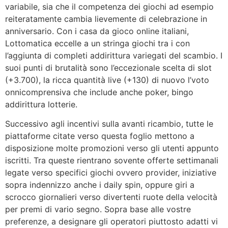
variabile, sia che il competenza dei giochi ad esempio
reiteratamente cambia lievemente di celebrazione in
anniversario. Con i casa da gioco online italiani,
Lottomatica eccelle a un stringa giochi tra i con
l’aggiunta di completi addirittura variegati del scambio. I
suoi punti di brutalità sono l’eccezionale scelta di slot
(+3.700), la ricca quantità live (+130) di nuovo l’voto
onnicomprensiva che include anche poker, bingo
addirittura lotterie.
Successivo agli incentivi sulla avanti ricambio, tutte le
piattaforme citate verso questa foglio mettono a
disposizione molte promozioni verso gli utenti appunto
iscritti. Tra queste rientrano sovente offerte settimanali
legate verso specifici giochi ovvero provider, iniziative
sopra indennizzo anche i daily spin, oppure giri a
scrocco giornalieri verso divertenti ruote della velocità
per premi di vario segno. Sopra base alle vostre
preferenze, a designare gli operatori piuttosto adatti vi