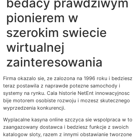
bedacy prawdziwym
pionierem w
szerokim swiecie
wirtualnej
zainteresowania
Firma okazalo sie, ze zalozona na 1996 roku i bedziesz
teraz postawila z naprawde potezne samochody i
systemy na rynku. Cala historie NetEnt innowacyjnosc
bije motorem osobiste rozwoju i mozesz skutecznego
wyprzedzenia konkurencji.
Wyplacalne kasyna online szczyca sie wspolpraca w to
zaangazowany dostawca i bedziesz funkcje z swoich
katalogow sloty, razem z innymi obstawianie tworzone