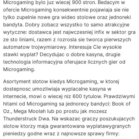
Microgaming bylo juz wiecej 900 stron. Bedacym w
ofercie Microgaming konsekwentnie pojawiaja sie nie
tylko zupelnie nowe gra wideo stolowe oraz jednoreki
bandyta. Dobry zobacz wszystko to samo atrakcyjne
wytyczne: dostawca jest najwczesniej infix w sektor gra
ze sto liniami, razem z rozrosla sie tworca pierwszych
automatow trojwymiarowy. Interesuja Cie wysokie
stawki wyplat? Decydujac o dobre kasyna, drugie
technologia informacyjna oferujace licznych gier od
Microgaming.
Asortyment slotow kiedys Microgaming, w ktorej
dostepnosc umozliwiaja wyplacalne kasyna w
internecie, mowi o wiecej niz 600 tytulow. Prawdziwymi
hitami od Microgaming sa jednorecy bandyci: Book of
Oz., Mega Moolah lub po prostu jak mozesz
Thunderstruck Dwa. Na wskazac graczy poszukujacych
slotow ktorzy maja gwarantowana wyplatawygranych
pieniedzy godne wraz z najnowsze sprawy firmy: