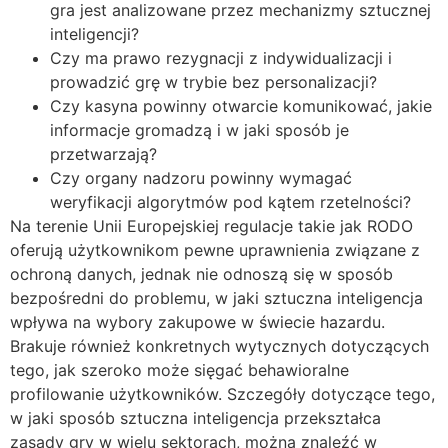
gra jest analizowane przez mechanizmy sztucznej
inteligencji?
Czy ma prawo rezygnacji z indywidualizacji i
prowadzić grę w trybie bez personalizacji?
Czy kasyna powinny otwarcie komunikować, jakie
informacje gromadzą i w jaki sposób je
przetwarzają?
Czy organy nadzoru powinny wymagać
weryfikacji algorytmów pod kątem rzetelności?
Na terenie Unii Europejskiej regulacje takie jak RODO
oferują użytkownikom pewne uprawnienia związane z
ochroną danych, jednak nie odnoszą się w sposób
bezpośredni do problemu, w jaki sztuczna inteligencja
wpływa na wybory zakupowe w świecie hazardu.
Brakuje również konkretnych wytycznych dotyczących
tego, jak szeroko może sięgać behawioralne
profilowanie użytkowników. Szczegóły dotyczące tego,
w jaki sposób sztuczna inteligencja przekształca
zasady gry w wielu sektorach, można znaleźć w