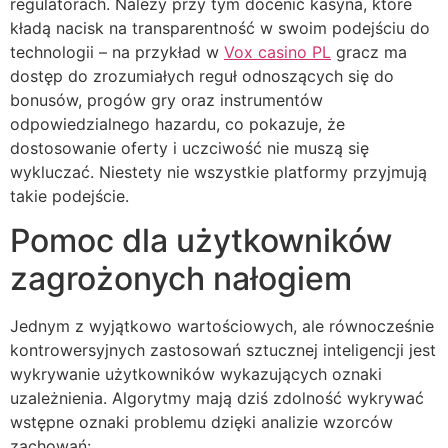
regulatorach. Należy przy tym docenić kasyna, które
kładą nacisk na transparentność w swoim podejściu do
technologii – na przykład w
Vox casino PL
gracz ma
dostęp do zrozumiałych reguł odnoszących się do
bonusów, progów gry oraz instrumentów
odpowiedzialnego hazardu, co pokazuje, że
dostosowanie oferty i uczciwość nie muszą się
wykluczać. Niestety nie wszystkie platformy przyjmują
takie podejście.
Pomoc dla użytkowników
zagrożonych nałogiem
Jednym z wyjątkowo wartościowych, ale równocześnie
kontrowersyjnych zastosowań sztucznej inteligencji jest
wykrywanie użytkowników wykazujących oznaki
uzależnienia. Algorytmy mają dziś zdolność wykrywać
wstępne oznaki problemu dzięki analizie wzorców
zachowań: