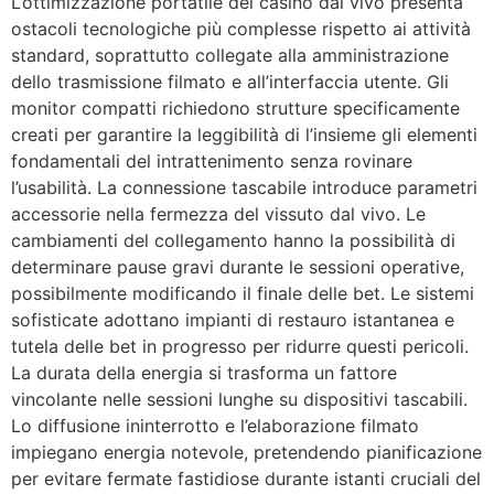
L’ottimizzazione portatile dei casinò dal vivo presenta
ostacoli tecnologiche più complesse rispetto ai attività
standard, soprattutto collegate alla amministrazione
dello trasmissione filmato e all’interfaccia utente. Gli
monitor compatti richiedono strutture specificamente
creati per garantire la leggibilità di l’insieme gli elementi
fondamentali del intrattenimento senza rovinare
l’usabilità. La connessione tascabile introduce parametri
accessorie nella fermezza del vissuto dal vivo. Le
cambiamenti del collegamento hanno la possibilità di
determinare pause gravi durante le sessioni operative,
possibilmente modificando il finale delle bet. Le sistemi
sofisticate adottano impianti di restauro istantanea e
tutela delle bet in progresso per ridurre questi pericoli.
La durata della energia si trasforma un fattore
vincolante nelle sessioni lunghe su dispositivi tascabili.
Lo diffusione ininterrotto e l’elaborazione filmato
impiegano energia notevole, pretendendo pianificazione
per evitare fermate fastidiose durante istanti cruciali del