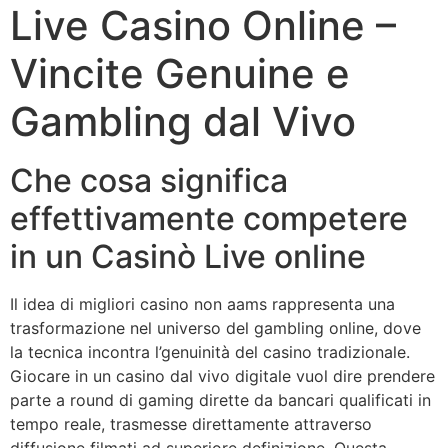
Live Casino Online –
Vincite Genuine e
Gambling dal Vivo
Che cosa significa
effettivamente competere
in un Casinò Live online
Il idea di migliori casino non aams rappresenta una
trasformazione nel universo del gambling online, dove
la tecnica incontra l’genuinità del casino tradizionale.
Giocare in un casino dal vivo digitale vuol dire prendere
parte a round di gaming dirette da bancari qualificati in
tempo reale, trasmesse direttamente attraverso