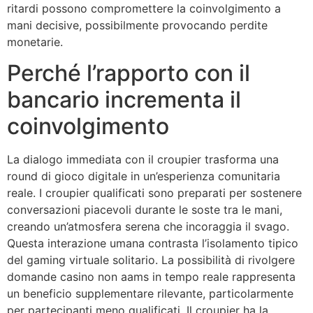
ritardi possono compromettere la coinvolgimento a
mani decisive, possibilmente provocando perdite
monetarie.
Perché l’rapporto con il
bancario incrementa il
coinvolgimento
La dialogo immediata con il croupier trasforma una
round di gioco digitale in un’esperienza comunitaria
reale. I croupier qualificati sono preparati per sostenere
conversazioni piacevoli durante le soste tra le mani,
creando un’atmosfera serena che incoraggia il svago.
Questa interazione umana contrasta l’isolamento tipico
del gaming virtuale solitario. La possibilità di rivolgere
domande casino non aams in tempo reale rappresenta
un beneficio supplementare rilevante, particolarmente
per partecipanti meno qualificati. Il croupier ha la