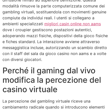
diffusione filmati ad superiore definizione. Questa
modalità rimuove la parte computerizzata comune dei
gambling virtuali, sostituendola con movimenti genuine
compiute da individui reali. I utenti si collegano a
ambienti specializzati
migliori casin online non aams
dove i croupier gestiscono postazioni autentici,
adoperando mazzi fisiche, dispositivi della gioco fisiche
e fiches standard. La interazione avviene attraverso
messaggistica incluse, autorizzando un scambio diretto
con il staff del sala da gioco casino non aams e a volte
con diversi giocatori.
Perché il gaming dal vivo
modifica la percezione del
casino virtuale
La percezione del gambling virtuale riceve una
cambiamento radicale quando si introducono elementi