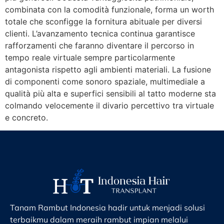
combinata con la comodità funzionale, forma un worth
totale che sconfigge la fornitura abituale per diversi
clienti. L’avanzamento tecnica continua garantisce
rafforzamenti che faranno diventare il percorso in
tempo reale virtuale sempre particolarmente
antagonista rispetto agli ambienti materiali. La fusione
di componenti come sonoro spaziale, multimediale a
qualità più alta e superfici sensibili al tatto moderne sta
colmando velocemente il divario percettivo tra virtuale
e concreto.
Tanam Rambut Indonesia hadir untuk menjadi solusi
terbaikmu dalam meraih rambut impian melalui