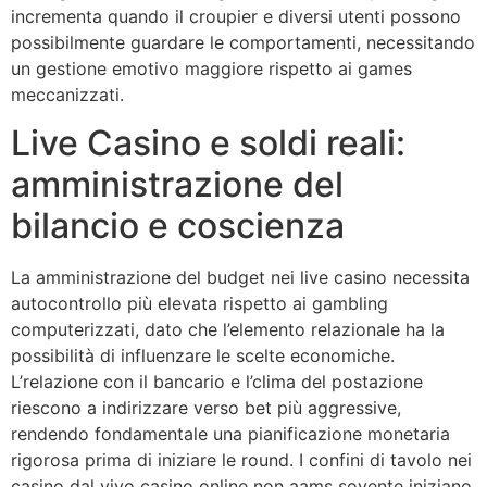
incrementa quando il croupier e diversi utenti possono
possibilmente guardare le comportamenti, necessitando
un gestione emotivo maggiore rispetto ai games
meccanizzati.
Live Casino e soldi reali:
amministrazione del
bilancio e coscienza
La amministrazione del budget nei live casino necessita
autocontrollo più elevata rispetto ai gambling
computerizzati, dato che l’elemento relazionale ha la
possibilità di influenzare le scelte economiche.
L’relazione con il bancario e l’clima del postazione
riescono a indirizzare verso bet più aggressive,
rendendo fondamentale una pianificazione monetaria
rigorosa prima di iniziare le round. I confini di tavolo nei
casino dal vivo casino online non aams sovente iniziano