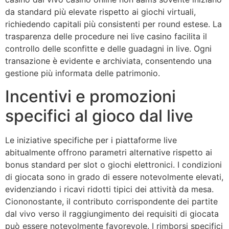
da standard più elevate rispetto ai giochi virtuali,
richiedendo capitali più consistenti per round estese. La
trasparenza delle procedure nei live casino facilita il
controllo delle sconfitte e delle guadagni in live. Ogni
transazione è evidente e archiviata, consentendo una
gestione più informata delle patrimonio.
Incentivi e promozioni
specifici al gioco dal live
Le iniziative specifiche per i piattaforme live
abitualmente offrono parametri alternative rispetto ai
bonus standard per slot o giochi elettronici. I condizioni
di giocata sono in grado di essere notevolmente elevati,
evidenziando i ricavi ridotti tipici dei attività da mesa.
Ciononostante, il contributo corrispondente dei partite
dal vivo verso il raggiungimento dei requisiti di giocata
può essere notevolmente favorevole. I rimborsi specifici