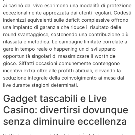
ai casinò dal vivo esprimono una modalità di protezione
eccezionalmente apprezzata dai utenti regolari. Codesti
indennizzi equivalenti sulle deficit complessive offrono
una impianto di garanzia che riduce il risultato delle
round svantaggiose, sostenendo una contribuzione più
rilassata e metodica. Le campagne limitate correlate a
gare in tempo reale o happening unici sviluppano
opportunità singolari di massimizzare il worth del
gioco. Siffatti occasioni comunemente contengono
incentivi extra oltre alle profitti abituali, elevando la
seduzione integrale della coinvolgimento ai mesa dal
live durante stagioni determinati.
Gadget tascabili e Live
Casino: divertirsi dovunque
senza diminuire eccellenza