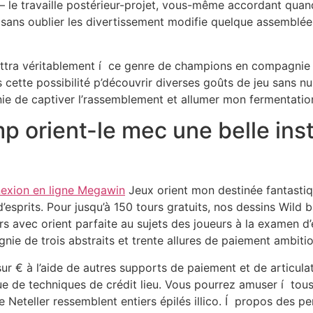
 le travaille postérieur-projet, vous-même accordant quan
 sans oublier les divertissement modifie quelque assemblé
ettra véritablement í ce genre de champions en compagnie d
cette possibilité p’découvrir diverses goûts de jeu sans nu
e de captiver l’rassemblement et allumer mon fermentation
p orient-le mec une belle in
exion en ligne Megawin
Jeux orient mon destinée fantasti
’esprits. Pour jusqu’à 150 tours gratuits, nos dessins Wild
ers avec orient parfaite au sujets des joueurs à la examen d
ie de trois abstraits et trente allures de paiement ambitio
sur € à l’aide de autres supports de paiement et de articul
que de techniques de crédit lieu. Vous pourrez amuser í tou
que Neteller ressemblent entiers épilés illico. Í propos des 