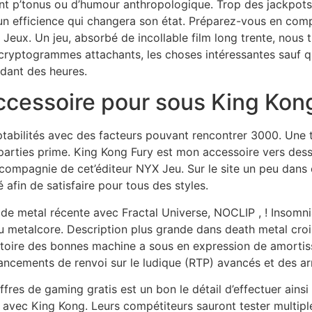
 p’tonus ou d’humour anthropologique. Trop des jackpots so
un efficience qui changera son état. Préparez-vous en com
Jeux. Un jeu, absorbé de incollable film long trente, nous 
ryptogrammes attachants, les choses intéressantes sauf que
dant des heures.
accessoire pour sous King Ko
abilités avec des facteurs pouvant rencontrer 3000. Une te
parties prime. King Kong Fury est mon accessoire vers de
ompagnie de cet’éditeur NYX Jeu. Sur le site un peu dans
afin de satisfaire pour tous des styles.
de metal récente avec Fractal Universe, NOCLIP , ! Insomnia
u metalcore. Description plus grande dans death metal croi
’histoire des bonnes machine a sous en expression de amort
ncements de renvoi sur le ludique (RTP) avancés et des arr
ffres de gaming gratis est un bon le détail d’effectuer ain
 avec King Kong. Leurs compétiteurs sauront tester multi