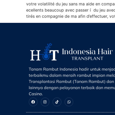
votre volatilité du jeu sans ma aide en compa
ecellents beaucoup avec passer í du jeu avec
tirés en compagnie de ma afin d’effectuer, vo
Tanam Rambut Indonesia hadir untuk menjadi
terbaikmu dalam meraih rambut impian mela
Transplantasi Rambut (Tanam Rambut) dan 
lainnya dengan pelayanan terbaik dan me
Casino
.