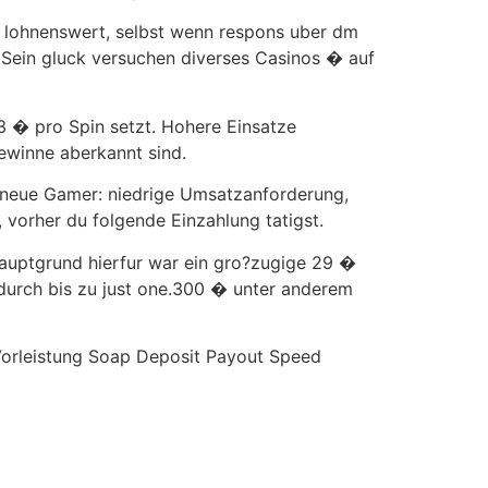
 lohnenswert, selbst wenn respons uber dm
n Sein gluck versuchen diverses Casinos � auf
 3 � pro Spin setzt. Hohere Einsatze
ewinne aberkannt sind.
 je neue Gamer: niedrige Umsatzanforderung,
 vorher du folgende Einzahlung tatigst.
 Hauptgrund hierfur war ein gro?zugige 29 �
durch bis zu just one.300 � unter anderem
 Vorleistung Soap Deposit Payout Speed