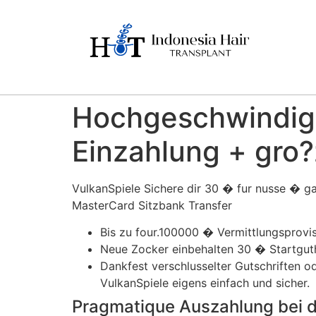
Hochgeschwindig
Einzahlung + gro
VulkanSpiele Sichere dir 30 � fur nusse � 
MasterCard Sitzbank Transfer
Bis zu four.100000 � Vermittlungsprovis
Neue Zocker einbehalten 30 � Startgutha
Dankfest verschlusselter Gutschriften o
VulkanSpiele eigens einfach und sicher.
Pragmatique Auszahlung bei d