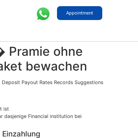
Appointment
� Pramie ohne
paket bewachen
 Deposit Payout Rates Records Suggestions
 ist
dasjenige Financial institution bei
 Einzahlung