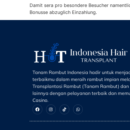
Damit sera pro besondere Besucher namentlic
Bonusse abzuglich Einzahlung.
Tanam Rambut Indonesia hadir untuk menjadi
terbaikmu dalam meraih rambut impian mela
Transplantasi Rambut (Tanam Rambut) dan 
lainnya dengan pelayanan terbaik dan me
Casino
.