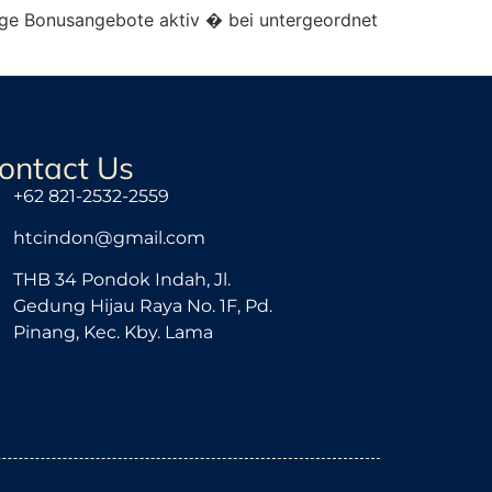
gige Bonusangebote aktiv � bei untergeordnet
ontact Us
+62 821-2532-2559
htcindon@gmail.com
THB 34 Pondok Indah, Jl.
Gedung Hijau Raya No. 1F, Pd.
Pinang, Kec. Kby. Lama