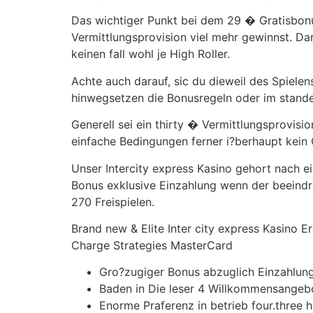
Das wichtiger Punkt bei dem 29 � Gratisbon
Vermittlungsprovision viel mehr gewinnst. Da
keinen fall wohl je High Roller.
Achte auch darauf, sic du dieweil des Spielen
hinwegsetzen die Bonusregeln oder im stande
Generell sei ein thirty � Vermittlungsprovisi
einfache Bedingungen ferner i?berhaupt kein 
Unser Intercity express Kasino gehort nach e
Bonus exklusive Einzahlung wenn der beeindr
270 Freispielen.
Brand new & Elite Inter city express Kasino 
Charge Strategies MasterCard
Gro?zugiger Bonus abzuglich Einzahlung
Baden in Die leser 4 Willkommensangeb
Enorme Praferenz in betrieb four.three 