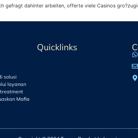
h gefragt dahinter arbeiten, offerte viele Casinos gro?zu
Quicklinks
C
 solusi
lui layanan
treatment
muaskan
Mafia