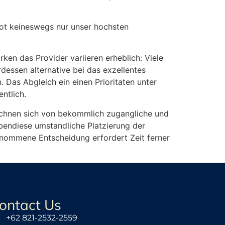
bot keineswegs nur unser hochsten
en das Provider variieren erheblich: Viele
dessen alternative bei das exzellentes
Das Abgleich ein einen Prioritaten unter
ntlich.
eichnen sich von bekommlich zugangliche und
bendiese umstandliche Platzierung der
enommene Entscheidung erfordert Zeit ferner
ontact Us
+62 821-2532-2559