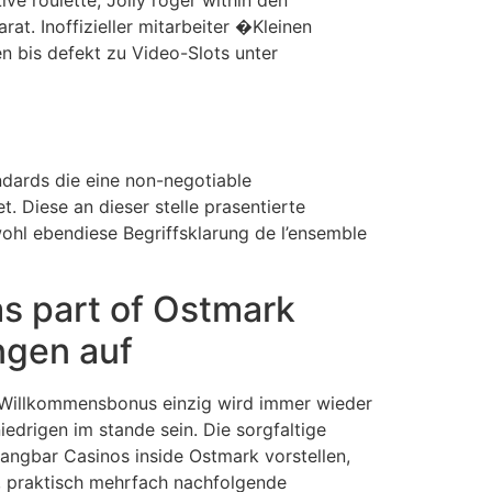
at. Inoffizieller mitarbeiter �Kleinen
n bis defekt zu Video-Slots unter
ndards die eine non-negotiable
. Diese an dieser stelle prasentierte
hwohl ebendiese Begriffsklarung de l’ensemble
s part of Ostmark
ngen auf
n Willkommensbonus einzig wird immer wieder
edrigen im stande sein. Die sorgfaltige
angbar Casinos inside Ostmark vorstellen,
n, praktisch mehrfach nachfolgende