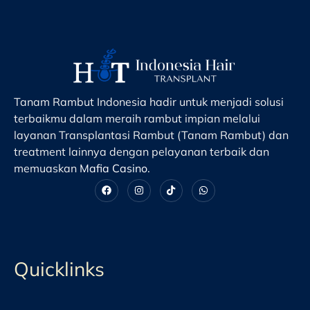
Tanam Rambut Indonesia hadir untuk menjadi solusi
terbaikmu dalam meraih rambut impian melalui
layanan Transplantasi Rambut (Tanam Rambut) dan
treatment lainnya dengan pelayanan terbaik dan
memuaskan
Mafia Casino
.
Quicklinks