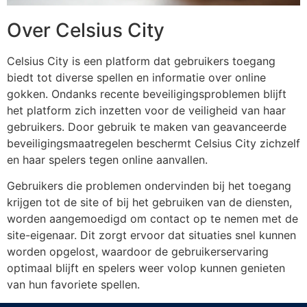
Over Celsius City
Celsius City is een platform dat gebruikers toegang
biedt tot diverse spellen en informatie over online
gokken. Ondanks recente beveiligingsproblemen blijft
het platform zich inzetten voor de veiligheid van haar
gebruikers. Door gebruik te maken van geavanceerde
beveiligingsmaatregelen beschermt Celsius City zichzelf
en haar spelers tegen online aanvallen.
Gebruikers die problemen ondervinden bij het toegang
krijgen tot de site of bij het gebruiken van de diensten,
worden aangemoedigd om contact op te nemen met de
site-eigenaar. Dit zorgt ervoor dat situaties snel kunnen
worden opgelost, waardoor de gebruikerservaring
optimaal blijft en spelers weer volop kunnen genieten
van hun favoriete spellen.