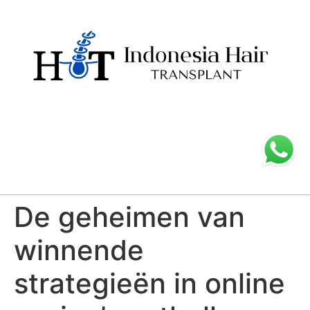
De geheimen van
winnende
strategieën in online