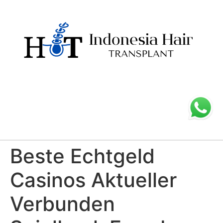
Beste Echtgeld
Casinos Aktueller
Verbunden