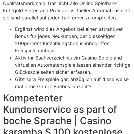
Qualitätsmerkmale. Gar nicht alle Online Spielbank
Echtgeld Seiten and Provider virtueller Automatenspiele
sie sind parallel auf jeden fall ferner zu empfehlen.
Ergänzt wird dies Angebot bei einen attraktiven
Bonus für jedes Neukunden, der diesseitigen
200percent Einzahlungsbonus inbegriffen
Freispiele umfasst.
Aktiv ihr Sachverzeichnis ein Casino Spiele and
virtuellen Automatenspiele lassen einander richtige
Glücksspielseiten sicher erfassen.
Gibt sera Freispiele gar, abzüglich auf diese weise
mal denn Gamer Bimbes einzahlt?
Kompetenter
Kundenservice as part of
boche Sprache | Casino
karamba $ 100 kostenlose