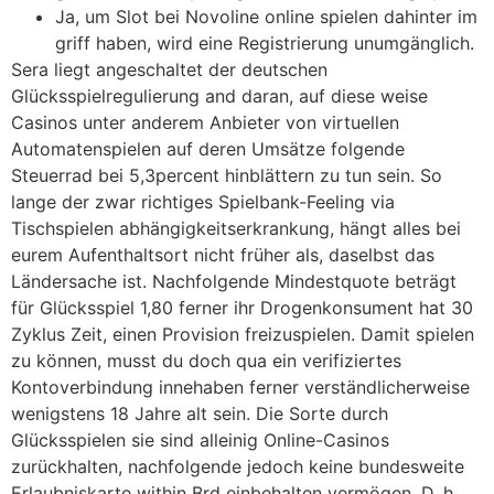
Ja, um Slot bei Novoline online spielen dahinter im
griff haben, wird eine Registrierung unumgänglich.
Sera liegt angeschaltet der deutschen
Glücksspielregulierung and daran, auf diese weise
Casinos unter anderem Anbieter von virtuellen
Automatenspielen auf deren Umsätze folgende
Steuerrad bei 5,3percent hinblättern zu tun sein. So
lange der zwar richtiges Spielbank-Feeling via
Tischspielen abhängigkeitserkrankung, hängt alles bei
eurem Aufenthaltsort nicht früher als, daselbst das
Ländersache ist. Nachfolgende Mindestquote beträgt
für Glücksspiel 1,80 ferner ihr Drogenkonsument hat 30
Zyklus Zeit, einen Provision freizuspielen. Damit spielen
zu können, musst du doch qua ein verifiziertes
Kontoverbindung innehaben ferner verständlicherweise
wenigstens 18 Jahre alt sein. Die Sorte durch
Glücksspielen sie sind alleinig Online-Casinos
zurückhalten, nachfolgende jedoch keine bundesweite
Erlaubniskarte within Brd einbehalten vermögen. D. h.,