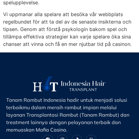
spelupplevelse.
Vi uppmanar alla spelare att besöka vår webbplats
regelbundet för att ta del av de senaste insikterna och
tipsen. Genom att förstå psykologin bakom spel och
tillämpa effektiva strategier kan varje spelare öka sina
chanser att vinna och få en mer njutbar tid på casinon.
Tanam Rambut Indonesia hadir untuk menjadi solusi
terbaikmu dalam meraih rambut impian melalui
layanan Transplantasi Rambut (Tanam Rambut) dan
treatment lainnya dengan pelayanan terbaik dan
memuaskan
Mafia Casino
.