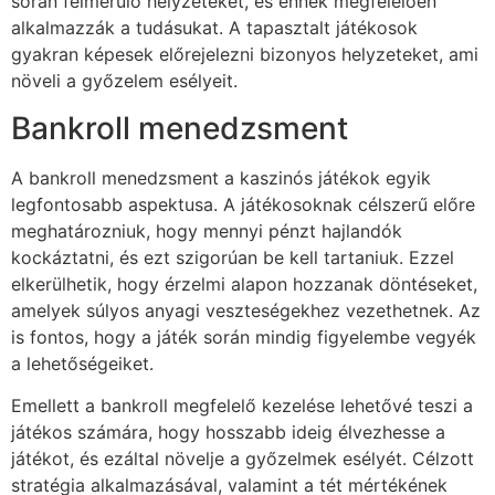
során felmerülő helyzeteket, és ennek megfelelően
alkalmazzák a tudásukat. A tapasztalt játékosok
gyakran képesek előrejelezni bizonyos helyzeteket, ami
növeli a győzelem esélyeit.
Bankroll menedzsment
A bankroll menedzsment a kaszinós játékok egyik
legfontosabb aspektusa. A játékosoknak célszerű előre
meghatározniuk, hogy mennyi pénzt hajlandók
kockáztatni, és ezt szigorúan be kell tartaniuk. Ezzel
elkerülhetik, hogy érzelmi alapon hozzanak döntéseket,
amelyek súlyos anyagi veszteségekhez vezethetnek. Az
is fontos, hogy a játék során mindig figyelembe vegyék
a lehetőségeiket.
Emellett a bankroll megfelelő kezelése lehetővé teszi a
játékos számára, hogy hosszabb ideig élvezhesse a
játékot, és ezáltal növelje a győzelmek esélyét. Célzott
stratégia alkalmazásával, valamint a tét mértékének