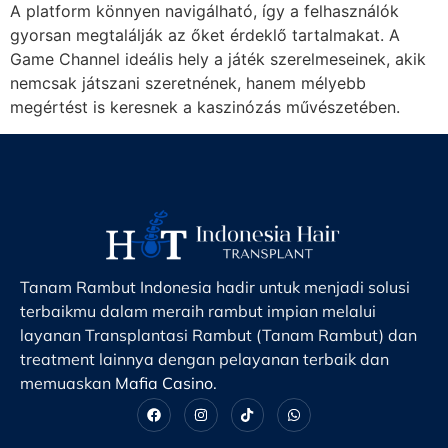
A platform könnyen navigálható, így a felhasználók
gyorsan megtalálják az őket érdeklő tartalmakat. A
Game Channel ideális hely a játék szerelmeseinek, akik
nemcsak játszani szeretnének, hanem mélyebb
megértést is keresnek a kaszinózás művészetében.
Tanam Rambut Indonesia hadir untuk menjadi solusi
terbaikmu dalam meraih rambut impian melalui
layanan Transplantasi Rambut (Tanam Rambut) dan
treatment lainnya dengan pelayanan terbaik dan
memuaskan
Mafia Casino
.