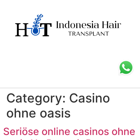
Category:
Casino
ohne oasis
Seriöse online casinos ohne